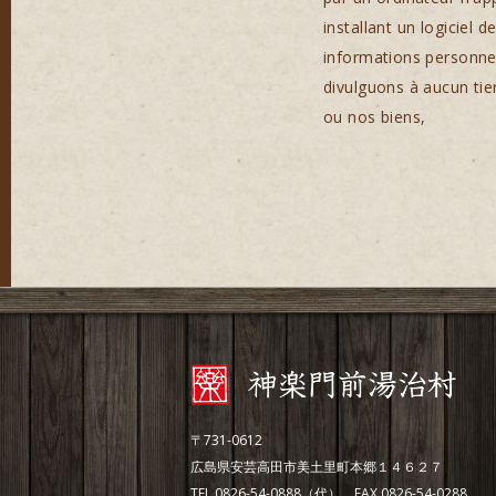
installant un logiciel
informations personnel
divulguons à aucun tier
ou nos biens,
〒731-0612
広島県安芸高田市美土里町本郷１４６２７
TEL.0826-54-0888（代） FAX.0826-54-0288