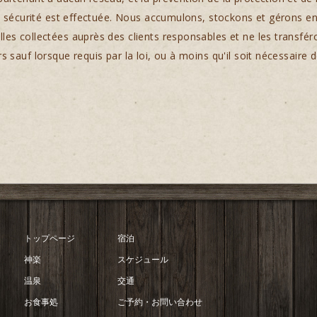
 de sécurité est effectuée. Nous accumulons, stockons et gérons en
les collectées auprès des clients responsables et ne les transfér
s sauf lorsque requis par la loi, ou à moins qu'il soit nécessaire 
トップページ
宿泊
神楽
スケジュール
温泉
交通
お食事処
ご予約・お問い合わせ