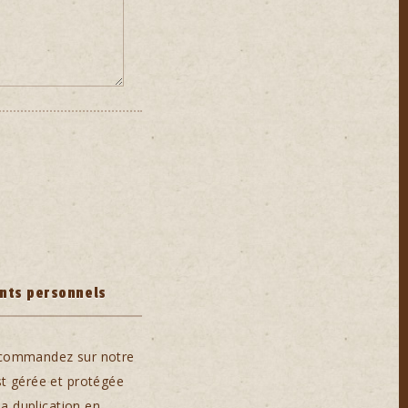
ents personnels
s commandez sur notre
st gérée et protégée
la duplication en