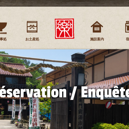
事処
お土産処
施設案内
éservation / Enquêt