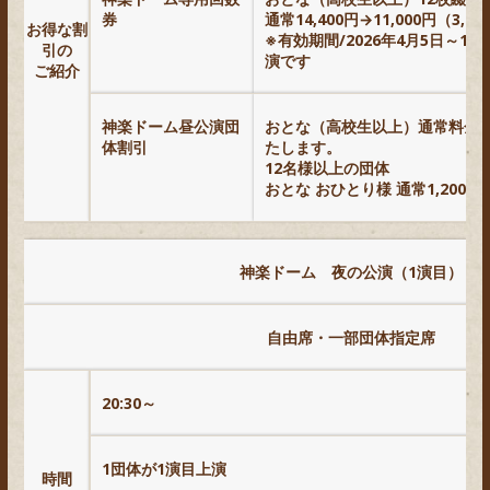
券
通常14,400円→
11,000
円（3,4
お得な割
※有効期間/2026年4月5日～1
引の
演です
ご紹介
神楽ドーム昼公演団
おとな（高校生以上）通常料金1,
体割引
たします。
12名様以上の団体
おとな おひとり様 通常1,200円
神楽ドーム 夜の公演（1演目）
自由席・一部団体指定席
20:30～
1団体が1演目上演
時間