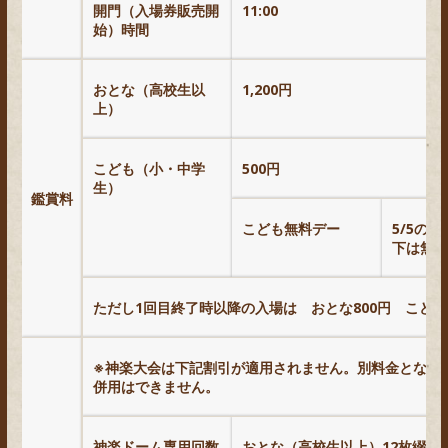
開門（入場券販売開
11:00
始）時間
おとな（高校生以
1,200円
上）
こども（小・中学
500円
生）
鑑賞料
こども無料デー
5/5の
下は無料
ただし1回目終了時以降の入場は おとな800円 こども3
※神楽大会は下記割引が適用されません。別料金となり
併用はできません。
神楽ドーム専用回数
おとな（高校生以上）12枚綴り