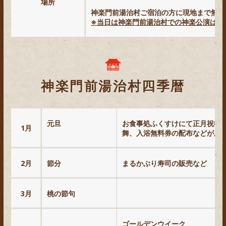
場所
神楽門前湯治村ご宿泊の方に現地まで無料
※当日は神楽門前湯治村での神楽公演はご
神楽門前湯治村四季暦
元旦
お食事処ふくすけにて正月祝御
1月
舞、入浴無料券の配布などがあ
2月
節分
まるかぶり寿司の販売など
3月
桃の節句
ゴールデンウイーク