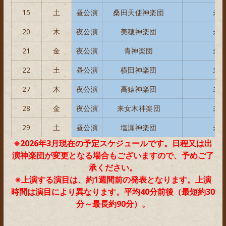
15
土
昼公演
桑田天使神楽団
未
20
木
夜公演
美穂神楽団
未
21
金
夜公演
青神楽団
未
22
土
昼公演
横田神楽団
未
27
木
夜公演
高猿神楽団
未
28
金
夜公演
来女木神楽団
未
29
土
昼公演
塩瀬神楽団
未
※2026年3月現在の予定スケジュールです。日程又は出
演神楽団が変更となる場合もございますので、予めご了
承ください。
※上演する演目は、約1週間前の発表となります。上演
時間は演目により異なります。平均40分前後（最短約30
分～最長約90分）。