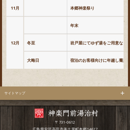
11月
本郷神楽祭り
年末
12月
冬至
岩戸屋にてゆず湯をご用意など
大晦日
宿泊のお客様向けに年越し蕎麦
サイトマップ
〒731-0612
広島県安芸高田市美土里町本郷14627