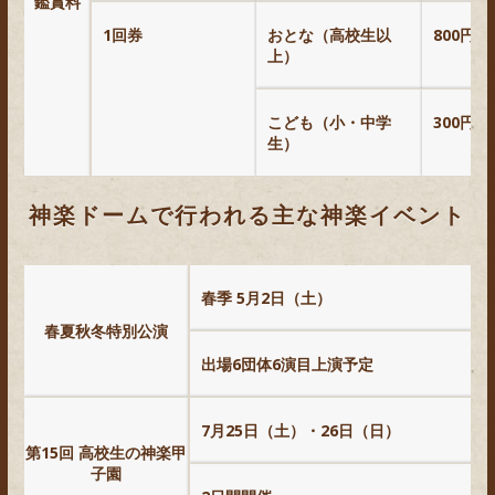
鑑賞料
1回券
おとな（高校生以
800円
上）
こども（小・中学
300円
生）
神楽ドームで行われる主な神楽イベント
春季 5月2日（土）
春夏秋冬特別公演
出場6団体6演目上演予定
7月25日（土）・26日（日）
第15回 高校生の神楽甲
子園