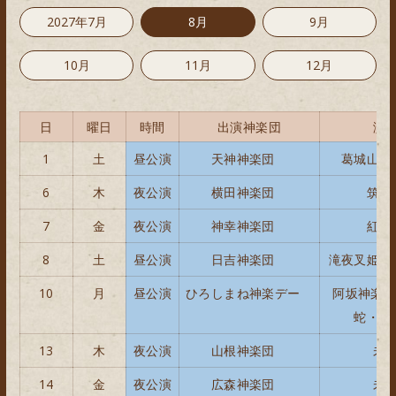
2027年7月
8月
9月
10月
11月
12月
日
曜日
時間
出演神楽団
演
1
土
昼公演
天神神楽団
葛城山・
6
木
夜公演
横田神楽団
筑波
7
金
夜公演
神幸神楽団
紅葉
8
土
昼公演
日吉神楽団
滝夜叉姫・
10
月
昼公演
ひろしまね神楽デー
阿坂神楽団
蛇・紅
13
木
夜公演
山根神楽団
未
14
金
夜公演
広森神楽団
未