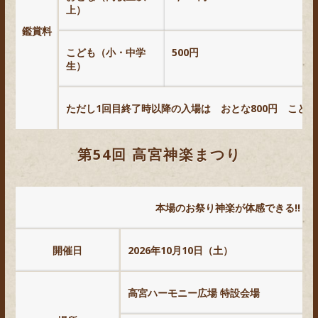
上）
鑑賞料
こども（小・中学
500
円
生）
ただし1回目終了時以降の入場は おとな
800
円 こども
第54回 高宮神楽まつり
本場のお祭り神楽が体感できる!!
開催日
2026年10月10日（土）
高宮ハーモニー広場 特設会場